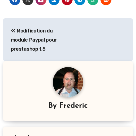
Navigation
Modification du
de
module Paypal pour
l’article
prestashop 1,5
By
Frederic