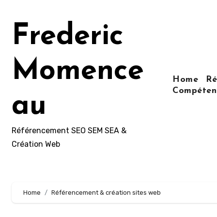
Aller
au
Frederic
contenu
principal
Momence
Home
Ré
Compétenc
au
Référencement SEO SEM SEA &
Création Web
Home
Référencement & création sites web