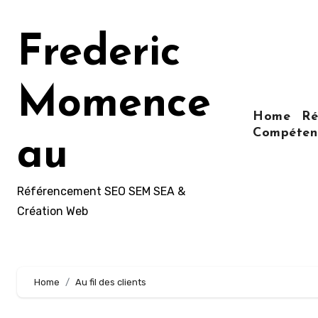
Aller
au
Frederic
contenu
principal
Momence
Home
Ré
Compétenc
au
Référencement SEO SEM SEA &
Création Web
Home
Au fil des clients