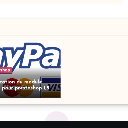
ashop
cation du module
 pour prestashop 1,5