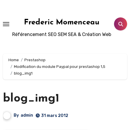
Aller
au
contenu
Frederic Momenceau
principal
Référencement SEO SEM SEA & Création Web
Home
Prestashop
Modification du module Paypal pour prestashop 1,5
blog_img1
blog_img1
By
admin
31 mars 2012