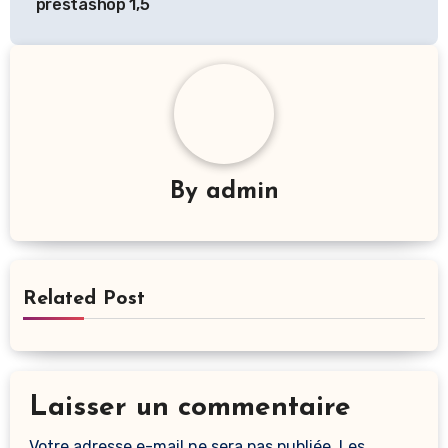
l’article
prestashop 1,5
By
admin
Related Post
Laisser un commentaire
Votre adresse e-mail ne sera pas publiée.
Les